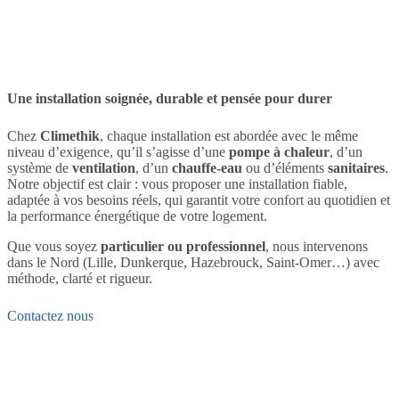
chaleur, chauffe-eau thermodynamiques ou solaires) à la qualité
de l’air (ventilation) et à la fiabilité de votre plomberie sanitaire.
Une installation soignée, durable et pensée pour durer
Chez
Climethik
, chaque installation est abordée avec le même
niveau d’exigence, qu’il s’agisse d’une
pompe à chaleur
, d’un
système de
ventilation
, d’un
chauffe-eau
ou d’éléments
sanitaires
.
Notre objectif est clair : vous proposer une installation fiable,
adaptée à vos besoins réels, qui garantit votre confort au quotidien et
la performance énergétique de votre logement.
Que vous soyez
particulier ou professionnel
, nous intervenons
dans le Nord (Lille, Dunkerque, Hazebrouck, Saint-Omer…) avec
méthode, clarté et rigueur.
Contactez nous