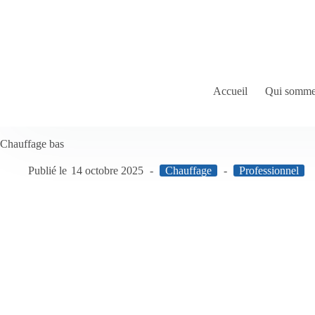
Passer
au
contenu
Accueil
Qui somme
Chauffage bas
14 octobre 2025
Chauffage
Professionnel